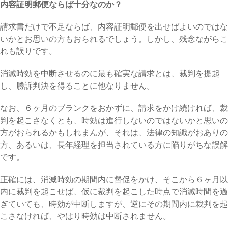
内容証明郵便ならば十分なのか？
請求書だけで不足ならば、内容証明郵便を出せばよいのではな
いかとお思いの方もおられるでしょう。しかし、残念ながらこ
れも誤りです。
消滅時効を中断させるのに最も確実な請求とは、裁判を提起
し、勝訴判決を得ることに他なりません。
なお、６ヶ月のブランクをおかずに、請求をかけ続ければ、裁
判を起こさなくとも、時効は進行しないのではないかと思いの
方がおられるかもしれまんが、それは、法律の知識がおありの
方、あるいは、長年経理を担当されている方に陥りがちな誤解
です。
正確には、消滅時効の期間内に督促をかけ、そこから６ヶ月以
内に裁判を起こせば、仮に裁判を起こした時点で消滅時間を過
ぎていても、時効が中断しますが、逆にその期間内に裁判を起
こさなければ、やはり時効は中断されません。