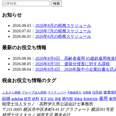
検索
お知らせ
2026.08.03：
2026年8月の税務スケジュール
2026.07.01：
2026年7月の税務スケジュール
2026.06.01：
2026年6月の税務スケジュール
最新のお役立ち情報
2026.08.06：
2026年8月6日 高齢者雇用 65歳超雇用推
2026.08.05：
2026年8月5日 遺留分侵害に対する課税
2026.08.04：
2026年8月4日 2026年版中小企業白書
税金お役立ち情報のタグ
健康保
ふるさと納税
マイナンバー
住民税
グループ法人税制
交際費
不動産取引
雇用
組織
給料
贈与税
経営
雇用
訴訟
組織再編
育児
調査
退職金
配偶者控除
税理士法人タカノ・高野伊久男公認会計士事務所
〒231-0005 横浜市中区本町4-41 D’グラフォート 横浜501号室
税理士法人タカノ 福井支店 勝木会計