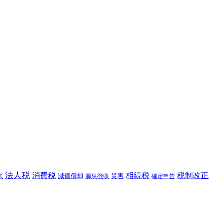
法人税
消費税
相続税
税制改正
減価償却
災害
源泉徴収
確定申告
式