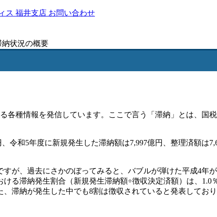
ィス
福井支店
お問い合わせ
税滞納状況の概要
わる各種情報を発信しています。ここで言う「滞納」とは、国
円、令和5年度に新規発生した滞納額は7,997億円、整理済額は7
すが、過去にさかのぼってみると、バブルが弾けた平成4年がピー
おける滞納発生割合（新規発生滞納額÷徴収決定済額）は、1.0
た、滞納が発生した中でも8割は徴収されていると発表しており、