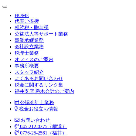
HOME
代表ご挨拶
相続税・贈与税
公益法人等サポート業務
事業承継業務
会社設立業務
税理士業務
オフィスのご案内
事務所概要
スタッフ紹介
よくあるお問い合わせ
税金に関するリンク集
福井支店 勝木会計のご案内
公認会計士業務
税金お役立ち情報
お問い合わせ
045-212-0375（横浜）
0776-25-2561（福井）