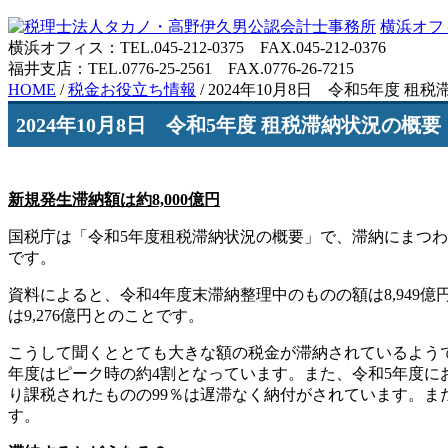
横浜オフ
横浜オフィス：TEL.045-212-0375 FAX.045-212-0376
福井支店：TEL.0776-25-2561 FAX.0776-26-7215
HOME
/
税金お役立ち情報
/
2024年10月8日 令和5年度 租
2024年10月8日 令和5年度 租税滞納状況の概要
新規発生滞納額は約8,000億円
国税庁は「令和5年度租税滞納状況の概要」で、滞納にまつ
です。
資料によると、令和4年度末滞納整理中のものの額は8,949億
は9,276億円とのことです。
こうして聞くととても大きな額の税金が滞納されているようで
年度はピーク時の約4割となっています。また、令和5年度に
り課税されたものの99％は遅滞なく納付がされています。ま
す。