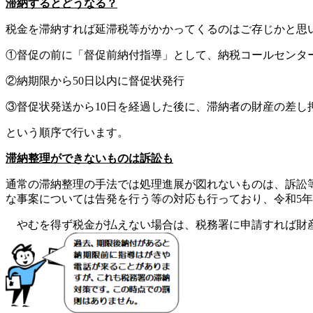
滞納するとどうなる？
税金を滞納すれば延滞税等がかかってくるのはご存じかと思
①督促の前に「督促前納付指導」として、納税コールセンタ
②納期限から50日以内に督促状発行
③督促状発送から10日を経過した後に、滞納者の財産の差し
という順序で行います。
滞納整理ができないものは訴訟も
通常の滞納整理の手法では処理進展が図れないものは、訴訟等
な事案については告発を行う等の対応も行っており、令和5年
やむを得ず税金が払えない場合は、税務署に申請すれば財