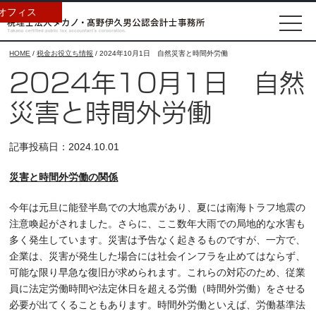
オフィス
HOME
/
税金お役立ち情報
/
2024年10月1日 自然災害と時間外労働
2024年10月1日 自然
災害と時間外労働
記事投稿日：2024.10.01
災害と時間外労働の関係
今年は元旦に能登半島での大地震があり、夏には南海トラフ地震の
注意喚起がされました。さらに、ここ数年大雨での局地的な水害も
多く発生しています。災害は予告なく起きるものですが、一方で、
企業は、災害が発生した場合には社会インフラを止めてはならず、
可能な限り早急な復旧が求められます。これらの対応のため、従業
員に法定労働時間や法定休日を超える労働（時間外労働）をさせる
必要が出てくることもあります。時間外労働といえば、労働基準法